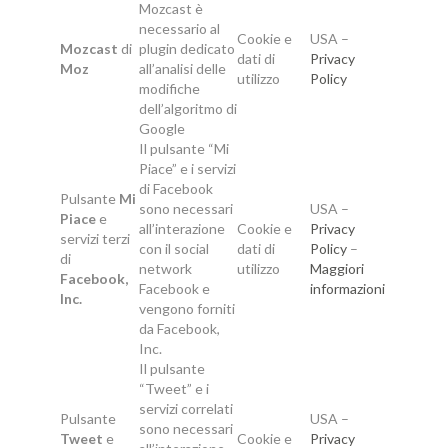
Mozcast è
necessario al
Cookie e
USA –
Mozcast
di
plugin dedicato
dati di
Privacy
Moz
all’analisi delle
utilizzo
Policy
modifiche
dell’algoritmo di
Google
Il pulsante “Mi
Piace” e i servizi
di Facebook
Pulsante
Mi
sono necessari
USA –
Piace
e
all’interazione
Cookie e
Privacy
servizi terzi
con il social
dati di
Policy
–
di
network
utilizzo
Maggiori
Facebook,
Facebook e
informazioni
Inc.
vengono forniti
da Facebook,
Inc.
Il pulsante
“Tweet” e i
servizi correlati
Pulsante
USA –
sono necessari
Tweet
e
Cookie e
Privacy