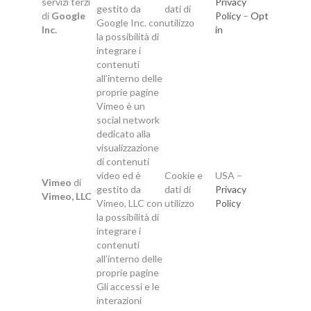
servizi terzi
Privacy
gestito da
dati di
di
Google
Policy
–
Opt
Google Inc. con
utilizzo
Inc.
in
la possibilità di
integrare i
contenuti
all’interno delle
proprie pagine
Vimeo è un
social network
dedicato alla
visualizzazione
di contenuti
video ed è
Cookie e
USA –
Vimeo
di
gestito da
dati di
Privacy
Vimeo, LLC
Vimeo, LLC con
utilizzo
Policy
la possibilità di
integrare i
contenuti
all’interno delle
proprie pagine
Gli accessi e le
interazioni