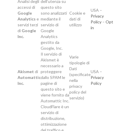
Analisi degli
dell’utenza su
accessi di
questo sito
USA –
Google
sono analizzati
Cookie e
Privacy
Analytics
e
mediante il
dati di
Policy
–
Opt
servizi terzi
servizio di
utilizzo
in
di
Google
Google
Inc.
Analytics
gestito da
Google, Inc.
Il servizio di
Varie
Akismet è
tipologie di
necessario a
Dati
Akismet
di
proteggere
USA –
(specificate
Automattic
dallo SPAM le
Privacy
nella
Inc.
pagine di
Policy
privacy
questo sito e
policy del
viene fornito da
servizio)
Automattic Inc.
CloudFlare è un
servizio di
distribuzione,
ottimizzazione
del traffico e