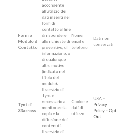
acconsente
all’utilizzo dei
dati inseriti nel
form di
contatto al fine
Form o
di rispondere
Nome,
Dati non
Modulo di
alle richieste di
email e
conservati
Contatto
preventivo, di
telefono
informazione, o
di qualunque
altro motivo
(indicato nel
titolo del
modulo).
Il servizio di
Tynt è
USA –
necessario a
Cookie e
Tynt
di
Privacy
monitorare la
dati di
33across
Policy
–
Opt
copia e la
utilizzo
Out
diffusione dei
contenuti.
Il servizio di