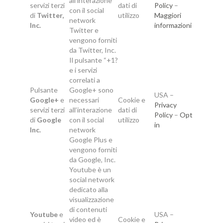
all’interazione
servizi terzi
dati di
Policy
–
con il social
di
Twitter,
utilizzo
Maggiori
network
Inc.
informazioni
Twitter e
vengono forniti
da Twitter, Inc.
Il pulsante “+1?
e i servizi
correlati a
Pulsante
Google+ sono
USA –
Google+
e
necessari
Cookie e
Privacy
servizi terzi
all’interazione
dati di
Policy
–
Opt
di
Google
con il social
utilizzo
in
Inc.
network
Google Plus e
vengono forniti
da Google, Inc.
Youtube è un
social network
dedicato alla
visualizzazione
di contenuti
Youtube
e
USA –
video ed è
Cookie e